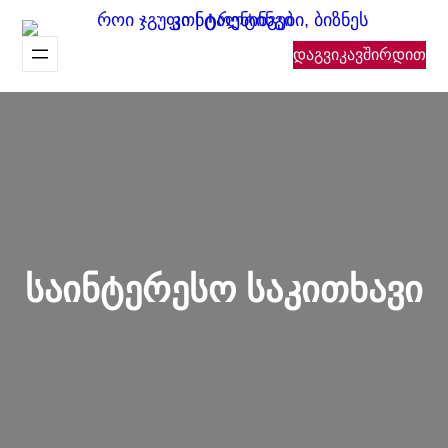
შიგთავსზე
გადასვლა
დაგვიკავშირდით
საინტერესო საკითხავი