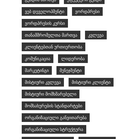
ვებ დეველოპმენტი
ვორდპრესი
ვორდპრესის კურსი
თანამშრომელთა მართვა
კვლევა
კლიენტებთან ურთიერთობა
კომუნიკაცია
ლიდერობა
მარკეტინგი
მენეჯმენტი
მისტიური კვლევა
მისტიური კლიენტი
მისტიური მომხმარებელი
მომსახურების სტანდარტები
ორგანიზაციული განვითარება
ორგანიზაციული სტრუქტურა