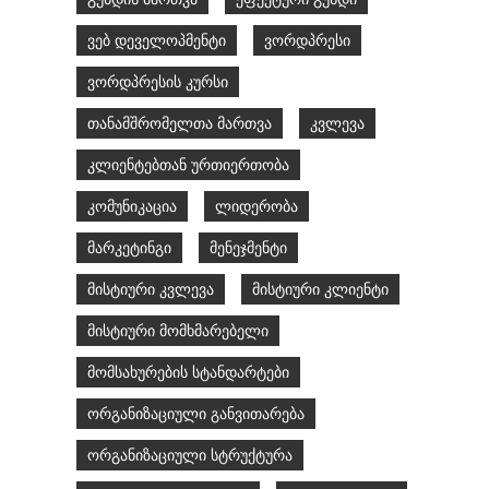
ვებ დეველოპმენტი
ვორდპრესი
ვორდპრესის კურსი
თანამშრომელთა მართვა
კვლევა
კლიენტებთან ურთიერთობა
კომუნიკაცია
ლიდერობა
მარკეტინგი
მენეჯმენტი
მისტიური კვლევა
მისტიური კლიენტი
მისტიური მომხმარებელი
მომსახურების სტანდარტები
ორგანიზაციული განვითარება
ორგანიზაციული სტრუქტურა