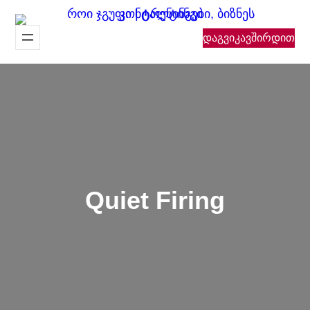
შიგთავსზე
გადასვლა
დაგვიკავშირდით
Quiet Firing