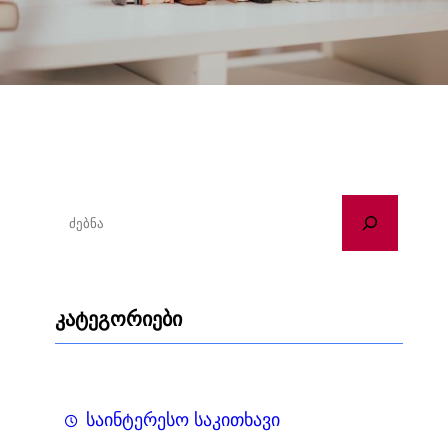
ძ
ე
ბ
ნ
კატეგორიები
ა
საინტერესო საკითხავი