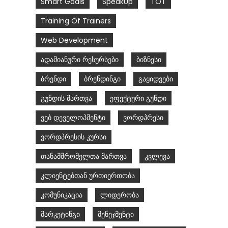
Smart Goals
SpeakUp
TOT
Training Of Trainers
Web Development
ადამიანური რესურსები
ბიზნესი
ბრენდი
ბრენდინგი
გაყიდვები
გუნდის მართვა
ეფექტური გუნდი
ვებ დეველოპმენტი
ვორდპრესი
ვორდპრესის კურსი
თანამშრომელთა მართვა
კვლევა
კლიენტებთან ურთიერთობა
კომუნიკაცია
ლიდერობა
მარკეტინგი
მენეჯმენტი