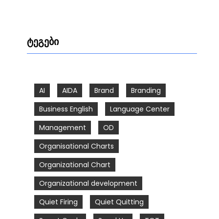
ტეგები
AI
AIDA
Brand
Branding
Business English
Language Center
Management
OD
Organisational Charts
Organizational Chart
Organizational development
Quiet Firing
Quiet Quitting