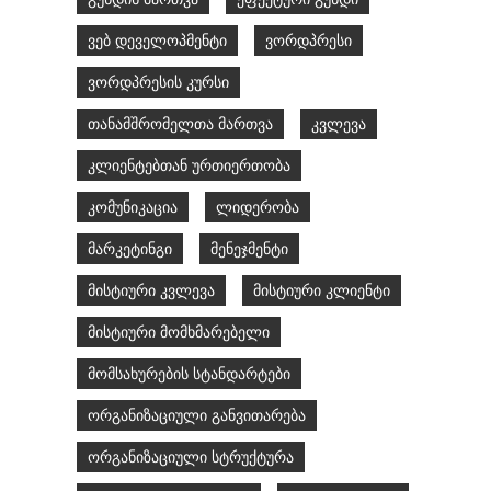
ვებ დეველოპმენტი
ვორდპრესი
ვორდპრესის კურსი
თანამშრომელთა მართვა
კვლევა
კლიენტებთან ურთიერთობა
კომუნიკაცია
ლიდერობა
მარკეტინგი
მენეჯმენტი
მისტიური კვლევა
მისტიური კლიენტი
მისტიური მომხმარებელი
მომსახურების სტანდარტები
ორგანიზაციული განვითარება
ორგანიზაციული სტრუქტურა