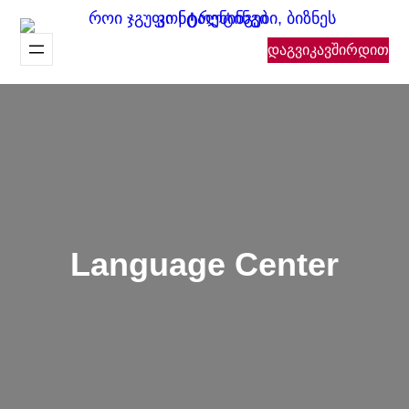
შიგთავსზე
გადასვლა
დაგვიკავშირდით
Language Center