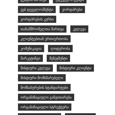
ვებ დეველოპმენტი
ვორდპრესი
ვორდპრესის კურსი
თანამშრომელთა მართვა
კვლევა
კლიენტებთან ურთიერთობა
კომუნიკაცია
ლიდერობა
მარკეტინგი
მენეჯმენტი
მისტიური კვლევა
მისტიური კლიენტი
მისტიური მომხმარებელი
მომსახურების სტანდარტები
ორგანიზაციული განვითარება
ორგანიზაციული სტრუქტურა