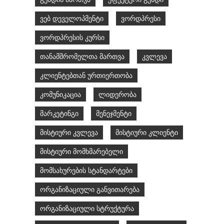
ვებ დეველოპმენტი
ვორდპრესი
ვორდპრესის კურსი
თანამშრომელთა მართვა
კვლევა
კლიენტებთან ურთიერთობა
კომუნიკაცია
ლიდერობა
მარკეტინგი
მენეჯმენტი
მისტიური კვლევა
მისტიური კლიენტი
მისტიური მომხმარებელი
მომსახურების სტანდარტები
ორგანიზაციული განვითარება
ორგანიზაციული სტრუქტურა