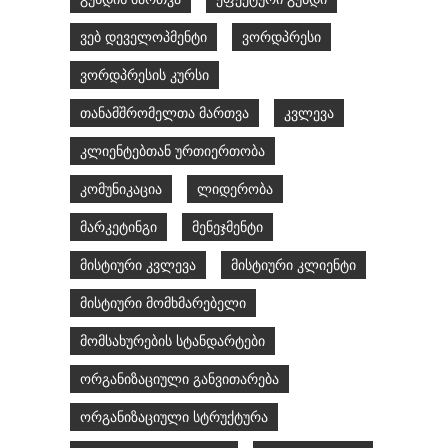
ვებ დეველოპმენტი
ვორდპრესი
ვორდპრესის კურსი
თანამშრომელთა მართვა
კვლევა
კლიენტებთან ურთიერთობა
კომუნიკაცია
ლიდერობა
მარკეტინგი
მენეჯმენტი
მისტიური კვლევა
მისტიური კლიენტი
მისტიური მომხმარებელი
მომსახურების სტანდარტები
ორგანიზაციული განვითარება
ორგანიზაციული სტრუქტურა