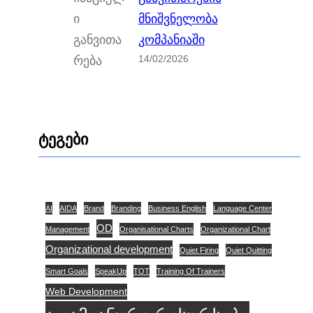
მნიშვნელობა
კომპანიაში
14/02/2026
ტეგები
AI
AIDA
Brand
Branding
Business English
Language Center
OD
Management
Organisational Charts
Organizational Chart
Organizational development
Quiet Firing
Quiet Quitting
Smart Goals
SpeakUp
TOT
Training Of Trainers
Web Development