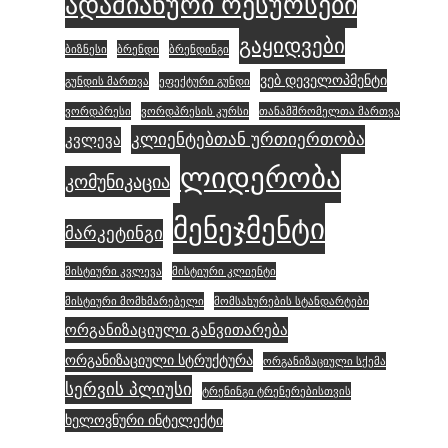
ადამიანური რესურსები
გაყიდვები
ბიზნესი
ბრენდი
ბრენდინგი
ვებ დეველოპმენტი
გუნდის მართვა
ეფექტური გუნდი
ვორდპრესი
ვორდპრესის კურსი
თანამშრომელთა მართვა
კლიენტებთან ურთიერთობა
კვლევა
ლიდერობა
კომუნიკაცია
მენეჯმენტი
მარკეტინგი
მისტიური კვლევა
მისტიური კლიენტი
მისტიური მომხმარებელი
მომსახურების სტანდარტები
ორგანიზაციული განვითარება
ორგანიზაციული სტრუქტურა
ორგანიზაციული სქემა
სერვის პლიუსი
ტრენინგი ტრენერებისთვის
ხელოვნური ინტელექტი