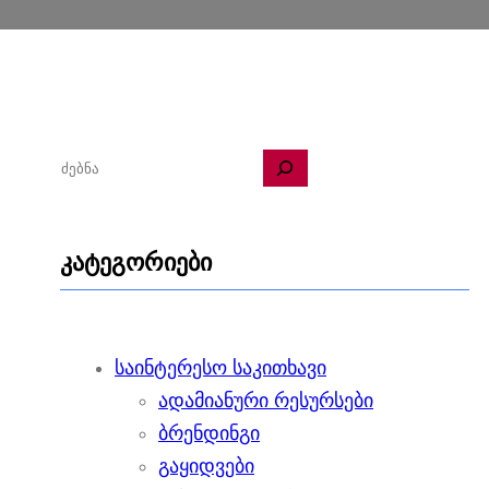
ძ
ე
ბ
კატეგორიები
ნ
ა
საინტერესო საკითხავი
ადამიანური რესურსები
ბრენდინგი
გაყიდვები