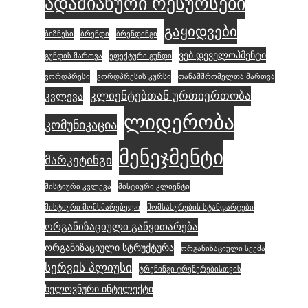
ადამიანური რესურსები
გაყიდვები
ბიზნესი
ბრენდი
ბრენდინგი
ვებ დეველოპმენტი
გუნდის მართვა
ეფექტური გუნდი
ვორდპრესი
ვორდპრესის კურსი
თანამშრომელთა მართვა
კლიენტებთან ურთიერთობა
კვლევა
ლიდერობა
კომუნიკაცია
მენეჯმენტი
მარკეტინგი
მისტიური კვლევა
მისტიური კლიენტი
მისტიური მომხმარებელი
მომსახურების სტანდარტები
ორგანიზაციული განვითარება
ორგანიზაციული სტრუქტურა
ორგანიზაციული სქემა
სერვის პლიუსი
ტრენინგი ტრენერებისთვის
ხელოვნური ინტელექტი