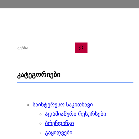
ძ
ე
ბ
კატეგორიები
ნ
ა
საინტერესო საკითხავი
ადამიანური რესურსები
ბრენდინგი
გაყიდვები