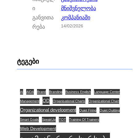
მნიშვნელობა
კომპანიაში
14/02/2026
ტეგები
AI
AIDA
Brand
Branding
Business English
Language Center
OD
Management
Organisational Charts
Organizational Chart
Organizational development
Quiet Firing
Quiet Quitting
Smart Goals
SpeakUp
TOT
Training Of Trainers
Web Development